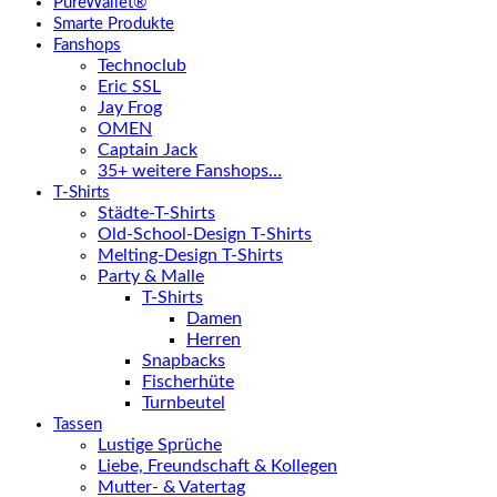
PureWallet®
Smarte Produkte
Fanshops
Technoclub
Eric SSL
Jay Frog
OMEN
Captain Jack
35+ weitere Fanshops…
T-Shirts
Städte-T-Shirts
Old-School-Design T-Shirts
Melting-Design T-Shirts
Party & Malle
T-Shirts
Damen
Herren
Snapbacks
Fischerhüte
Turnbeutel
Tassen
Lustige Sprüche
Liebe, Freundschaft & Kollegen
Mutter- & Vatertag