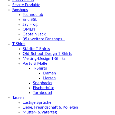
PureWallet®
Smarte Produkte
Fanshops
Technoclub
Eric SSL
Jay Frog
OMEN
Captain Jack
35+ weitere Fanshops…
T-Shirts
Städte-T-Shirts
Old-School-Design T-Shirts
Melting-Design T-Shirts
Party & Malle
T-Shirts
Damen
Herren
Snapbacks
Fischerhüte
Turnbeutel
Tassen
Lustige Sprüche
Liebe, Freundschaft & Kollegen
Mutter- & Vatertag