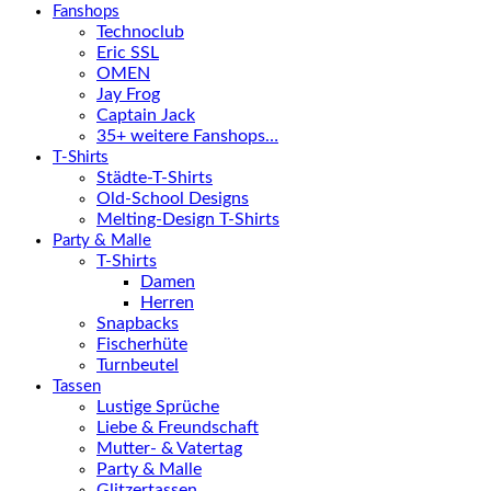
Fanshops
Technoclub
Eric SSL
OMEN
Jay Frog
Captain Jack
35+ weitere Fanshops…
T-Shirts
Städte-T-Shirts
Old-School Designs
Melting-Design T-Shirts
Party & Malle
T-Shirts
Damen
Herren
Snapbacks
Fischerhüte
Turnbeutel
Tassen
Lustige Sprüche
Liebe & Freundschaft
Mutter- & Vatertag
Party & Malle
Glitzertassen