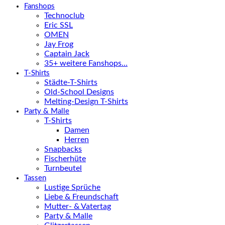
Fanshops
Technoclub
Eric SSL
OMEN
Jay Frog
Captain Jack
35+ weitere Fanshops…
T-Shirts
Städte-T-Shirts
Old-School Designs
Melting-Design T-Shirts
Party & Malle
T-Shirts
Damen
Herren
Snapbacks
Fischerhüte
Turnbeutel
Tassen
Lustige Sprüche
Liebe & Freundschaft
Mutter- & Vatertag
Party & Malle