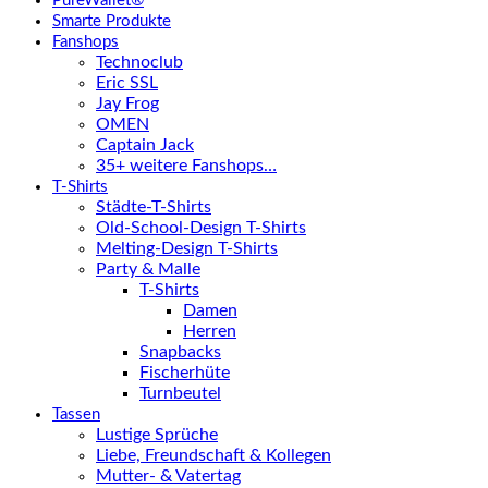
PureWallet®
Smarte Produkte
Fanshops
Technoclub
Eric SSL
Jay Frog
OMEN
Captain Jack
35+ weitere Fanshops…
T-Shirts
Städte-T-Shirts
Old-School-Design T-Shirts
Melting-Design T-Shirts
Party & Malle
T-Shirts
Damen
Herren
Snapbacks
Fischerhüte
Turnbeutel
Tassen
Lustige Sprüche
Liebe, Freundschaft & Kollegen
Mutter- & Vatertag