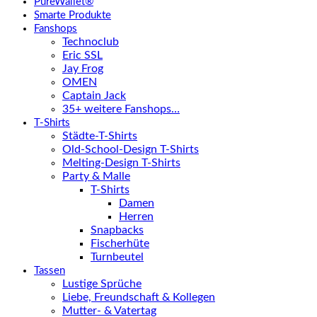
PureWallet®
Smarte Produkte
Fanshops
Technoclub
Eric SSL
Jay Frog
OMEN
Captain Jack
35+ weitere Fanshops…
T-Shirts
Städte-T-Shirts
Old-School-Design T-Shirts
Melting-Design T-Shirts
Party & Malle
T-Shirts
Damen
Herren
Snapbacks
Fischerhüte
Turnbeutel
Tassen
Lustige Sprüche
Liebe, Freundschaft & Kollegen
Mutter- & Vatertag