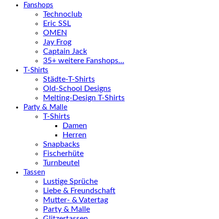
Fanshops
Technoclub
Eric SSL
OMEN
Jay Frog
Captain Jack
35+ weitere Fanshops…
T-Shirts
Städte-T-Shirts
Old-School Designs
Melting-Design T-Shirts
Party & Malle
T-Shirts
Damen
Herren
Snapbacks
Fischerhüte
Turnbeutel
Tassen
Lustige Sprüche
Liebe & Freundschaft
Mutter- & Vatertag
Party & Malle
Glitzertassen