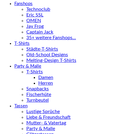
Fanshops
Technoclub
Eric SSL
OMEN
Jay Frog
Captain Jack
35+ weitere Fanshops…
T-Shirts
Städte-T-Shirts
Old-School Designs
Melting-Design T-Shirts
Party & Malle
T-Shirts
Damen
Herren
Snapbacks
Fischerhüte
Turnbeutel
Tassen
Lustige Sprüche
Liebe & Freundschaft
Mutter- & Vatertag
Party & Malle