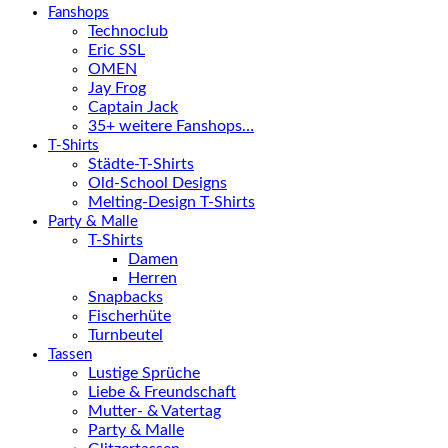
Fanshops
Technoclub
Eric SSL
OMEN
Jay Frog
Captain Jack
35+ weitere Fanshops…
T-Shirts
Städte-T-Shirts
Old-School Designs
Melting-Design T-Shirts
Party & Malle
T-Shirts
Damen
Herren
Snapbacks
Fischerhüte
Turnbeutel
Tassen
Lustige Sprüche
Liebe & Freundschaft
Mutter- & Vatertag
Party & Malle