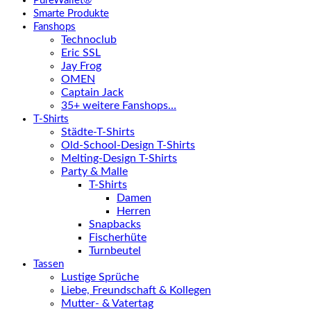
PureWallet®
Smarte Produkte
Fanshops
Technoclub
Eric SSL
Jay Frog
OMEN
Captain Jack
35+ weitere Fanshops…
T-Shirts
Städte-T-Shirts
Old-School-Design T-Shirts
Melting-Design T-Shirts
Party & Malle
T-Shirts
Damen
Herren
Snapbacks
Fischerhüte
Turnbeutel
Tassen
Lustige Sprüche
Liebe, Freundschaft & Kollegen
Mutter- & Vatertag