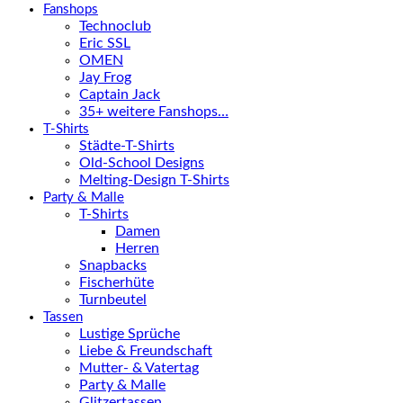
Fanshops
Technoclub
Eric SSL
OMEN
Jay Frog
Captain Jack
35+ weitere Fanshops…
T-Shirts
Städte-T-Shirts
Old-School Designs
Melting-Design T-Shirts
Party & Malle
T-Shirts
Damen
Herren
Snapbacks
Fischerhüte
Turnbeutel
Tassen
Lustige Sprüche
Liebe & Freundschaft
Mutter- & Vatertag
Party & Malle
Glitzertassen