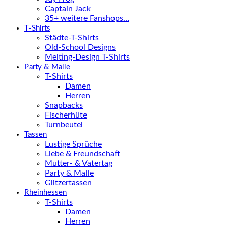
Captain Jack
35+ weitere Fanshops…
T-Shirts
Städte-T-Shirts
Old-School Designs
Melting-Design T-Shirts
Party & Malle
T-Shirts
Damen
Herren
Snapbacks
Fischerhüte
Turnbeutel
Tassen
Lustige Sprüche
Liebe & Freundschaft
Mutter- & Vatertag
Party & Malle
Glitzertassen
Rheinhessen
T-Shirts
Damen
Herren