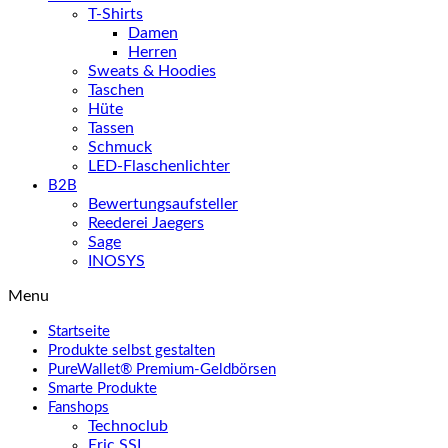
T-Shirts
Damen
Herren
Sweats & Hoodies
Taschen
Hüte
Tassen
Schmuck
LED-Flaschenlichter
B2B
Bewertungsaufsteller
Reederei Jaegers
Sage
INOSYS
Menu
Startseite
Produkte selbst gestalten
PureWallet® Premium-Geldbörsen
Smarte Produkte
Fanshops
Technoclub
Eric SSL