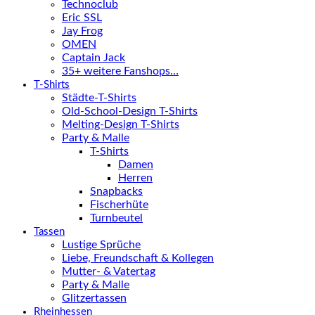
Technoclub
Eric SSL
Jay Frog
OMEN
Captain Jack
35+ weitere Fanshops…
T-Shirts
Städte-T-Shirts
Old-School-Design T-Shirts
Melting-Design T-Shirts
Party & Malle
T-Shirts
Damen
Herren
Snapbacks
Fischerhüte
Turnbeutel
Tassen
Lustige Sprüche
Liebe, Freundschaft & Kollegen
Mutter- & Vatertag
Party & Malle
Glitzertassen
Rheinhessen