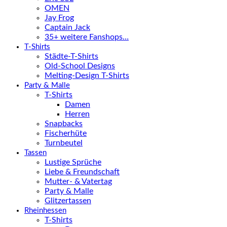
OMEN
Jay Frog
Captain Jack
35+ weitere Fanshops…
T-Shirts
Städte-T-Shirts
Old-School Designs
Melting-Design T-Shirts
Party & Malle
T-Shirts
Damen
Herren
Snapbacks
Fischerhüte
Turnbeutel
Tassen
Lustige Sprüche
Liebe & Freundschaft
Mutter- & Vatertag
Party & Malle
Glitzertassen
Rheinhessen
T-Shirts