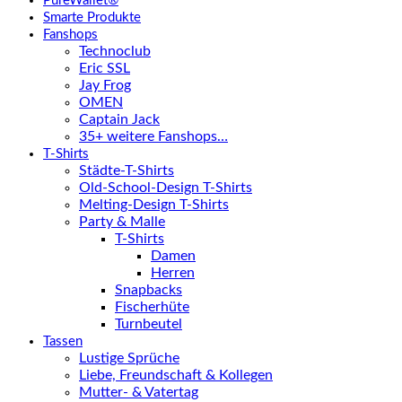
PureWallet®
Smarte Produkte
Fanshops
Technoclub
Eric SSL
Jay Frog
OMEN
Captain Jack
35+ weitere Fanshops…
T-Shirts
Städte-T-Shirts
Old-School-Design T-Shirts
Melting-Design T-Shirts
Party & Malle
T-Shirts
Damen
Herren
Snapbacks
Fischerhüte
Turnbeutel
Tassen
Lustige Sprüche
Liebe, Freundschaft & Kollegen
Mutter- & Vatertag