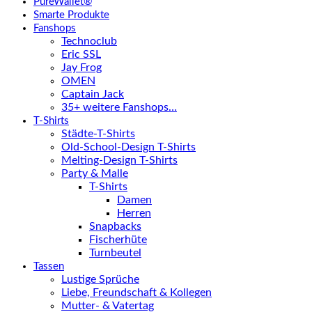
PureWallet®
Smarte Produkte
Fanshops
Technoclub
Eric SSL
Jay Frog
OMEN
Captain Jack
35+ weitere Fanshops…
T-Shirts
Städte-T-Shirts
Old-School-Design T-Shirts
Melting-Design T-Shirts
Party & Malle
T-Shirts
Damen
Herren
Snapbacks
Fischerhüte
Turnbeutel
Tassen
Lustige Sprüche
Liebe, Freundschaft & Kollegen
Mutter- & Vatertag