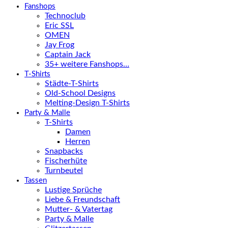
Fanshops
Technoclub
Eric SSL
OMEN
Jay Frog
Captain Jack
35+ weitere Fanshops…
T-Shirts
Städte-T-Shirts
Old-School Designs
Melting-Design T-Shirts
Party & Malle
T-Shirts
Damen
Herren
Snapbacks
Fischerhüte
Turnbeutel
Tassen
Lustige Sprüche
Liebe & Freundschaft
Mutter- & Vatertag
Party & Malle