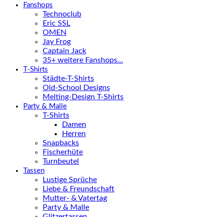
Fanshops
Technoclub
Eric SSL
OMEN
Jay Frog
Captain Jack
35+ weitere Fanshops…
T-Shirts
Städte-T-Shirts
Old-School Designs
Melting-Design T-Shirts
Party & Malle
T-Shirts
Damen
Herren
Snapbacks
Fischerhüte
Turnbeutel
Tassen
Lustige Sprüche
Liebe & Freundschaft
Mutter- & Vatertag
Party & Malle
Glitzertassen