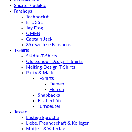
PureWallet®
Smarte Produkte
Fanshops
Technoclub
Eric SSL
Jay Frog
OMEN
Captain Jack
35+ weitere Fanshops…
T-Shirts
Städte-T-Shirts
Old-School-Design T-Shirts
Melting-Design T-Shirts
Party & Malle
T-Shirts
Damen
Herren
Snapbacks
Fischerhüte
Turnbeutel
Tassen
Lustige Sprüche
Liebe, Freundschaft & Kollegen
Mutter- & Vatertag