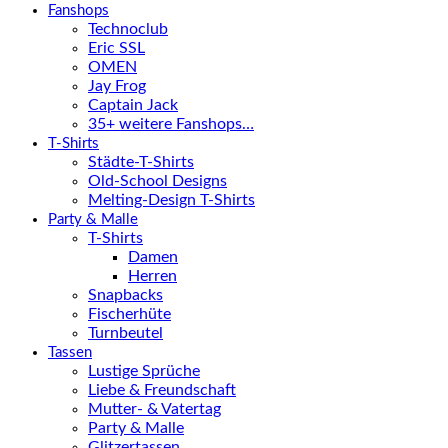
Fanshops
Technoclub
Eric SSL
OMEN
Jay Frog
Captain Jack
35+ weitere Fanshops…
T-Shirts
Städte-T-Shirts
Old-School Designs
Melting-Design T-Shirts
Party & Malle
T-Shirts
Damen
Herren
Snapbacks
Fischerhüte
Turnbeutel
Tassen
Lustige Sprüche
Liebe & Freundschaft
Mutter- & Vatertag
Party & Malle
Glitzertassen