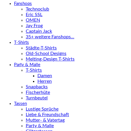
Fanshops
Technoclub
Eric SSL
OMEN
Jay Frog
Captain Jack
35+ weitere Fanshops…
T-Shirts
Städte-T-Shirts
Old-School Designs
Melting-Design T-Shirts
Party & Malle
T-Shirts
Damen
Herren
Snapbacks
Fischerhüte
Turnbeutel
Tassen
Lustige Sprüche
Liebe & Freundschaft
Mutter- & Vatertag
Party & Malle