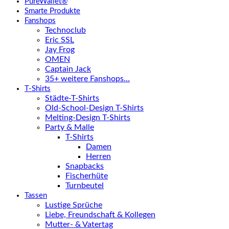
PureWallet®
Smarte Produkte
Fanshops
Technoclub
Eric SSL
Jay Frog
OMEN
Captain Jack
35+ weitere Fanshops…
T-Shirts
Städte-T-Shirts
Old-School-Design T-Shirts
Melting-Design T-Shirts
Party & Malle
T-Shirts
Damen
Herren
Snapbacks
Fischerhüte
Turnbeutel
Tassen
Lustige Sprüche
Liebe, Freundschaft & Kollegen
Mutter- & Vatertag