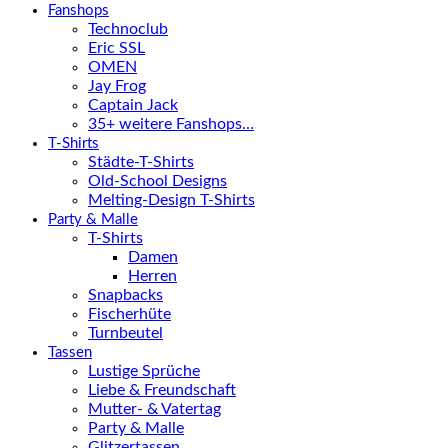
Fanshops
Technoclub
Eric SSL
OMEN
Jay Frog
Captain Jack
35+ weitere Fanshops…
T-Shirts
Städte-T-Shirts
Old-School Designs
Melting-Design T-Shirts
Party & Malle
T-Shirts
Damen
Herren
Snapbacks
Fischerhüte
Turnbeutel
Tassen
Lustige Sprüche
Liebe & Freundschaft
Mutter- & Vatertag
Party & Malle
Glitzertassen