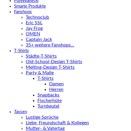
PureWallet®
Smarte Produkte
Fanshops
Technoclub
Eric SSL
Jay Frog
OMEN
Captain Jack
35+ weitere Fanshops…
T-Shirts
Städte-T-Shirts
Old-School-Design T-Shirts
Melting-Design T-Shirts
Party & Malle
T-Shirts
Damen
Herren
Snapbacks
Fischerhüte
Turnbeutel
Tassen
Lustige Sprüche
Liebe, Freundschaft & Kollegen
Mutter- & Vatertag