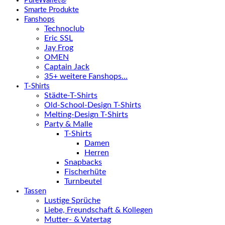
PureWallet®
Smarte Produkte
Fanshops
Technoclub
Eric SSL
Jay Frog
OMEN
Captain Jack
35+ weitere Fanshops…
T-Shirts
Städte-T-Shirts
Old-School-Design T-Shirts
Melting-Design T-Shirts
Party & Malle
T-Shirts
Damen
Herren
Snapbacks
Fischerhüte
Turnbeutel
Tassen
Lustige Sprüche
Liebe, Freundschaft & Kollegen
Mutter- & Vatertag