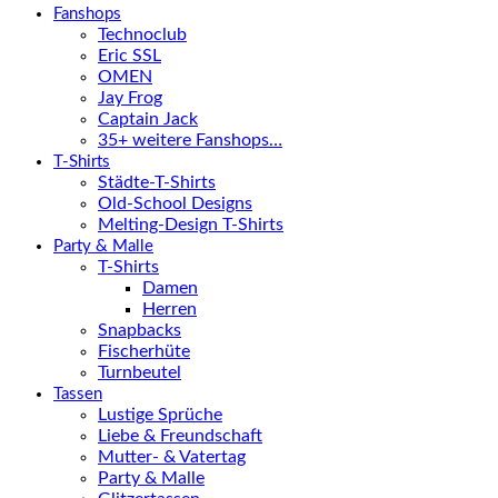
Fanshops
Technoclub
Eric SSL
OMEN
Jay Frog
Captain Jack
35+ weitere Fanshops…
T-Shirts
Städte-T-Shirts
Old-School Designs
Melting-Design T-Shirts
Party & Malle
T-Shirts
Damen
Herren
Snapbacks
Fischerhüte
Turnbeutel
Tassen
Lustige Sprüche
Liebe & Freundschaft
Mutter- & Vatertag
Party & Malle