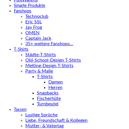
PureWallet®
Smarte Produkte
Fanshops
Technoclub
Eric SSL
Jay Frog
OMEN
Captain Jack
35+ weitere Fanshops…
T-Shirts
Städte-T-Shirts
Old-School-Design T-Shirts
Melting-Design T-Shirts
Party & Malle
T-Shirts
Damen
Herren
Snapbacks
Fischerhüte
Turnbeutel
Tassen
Lustige Sprüche
Liebe, Freundschaft & Kollegen
Mutter- & Vatertag