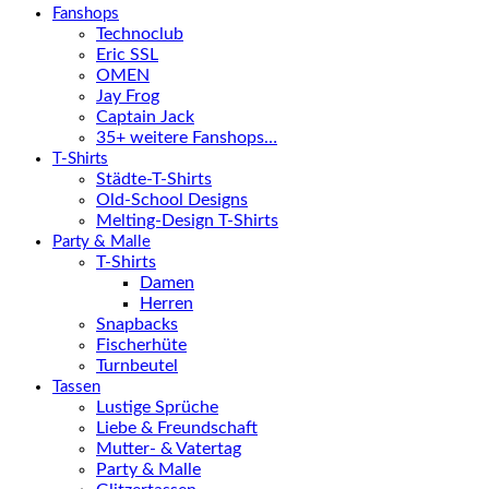
Fanshops
Technoclub
Eric SSL
OMEN
Jay Frog
Captain Jack
35+ weitere Fanshops…
T-Shirts
Städte-T-Shirts
Old-School Designs
Melting-Design T-Shirts
Party & Malle
T-Shirts
Damen
Herren
Snapbacks
Fischerhüte
Turnbeutel
Tassen
Lustige Sprüche
Liebe & Freundschaft
Mutter- & Vatertag
Party & Malle