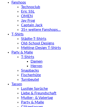
Fanshops
Technoclub
Eric SSL
OMEN
Jay Frog
Captain Jack
35+ weitere Fanshops…
T-Shirts
Städte-T-Shirts
Old-School Designs
Melting-Design T-Shirts
Party & Malle
T-Shirts
Damen
Herren
Snapbacks
Fischerhüte
Turnbeutel
Tassen
Lustige Sprüche
Liebe & Freundschaft
Mutter- & Vatertag
Party & Malle
Glitzertassen