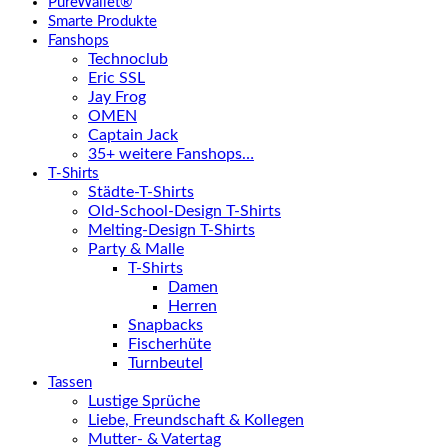
PureWallet®
Smarte Produkte
Fanshops
Technoclub
Eric SSL
Jay Frog
OMEN
Captain Jack
35+ weitere Fanshops…
T-Shirts
Städte-T-Shirts
Old-School-Design T-Shirts
Melting-Design T-Shirts
Party & Malle
T-Shirts
Damen
Herren
Snapbacks
Fischerhüte
Turnbeutel
Tassen
Lustige Sprüche
Liebe, Freundschaft & Kollegen
Mutter- & Vatertag