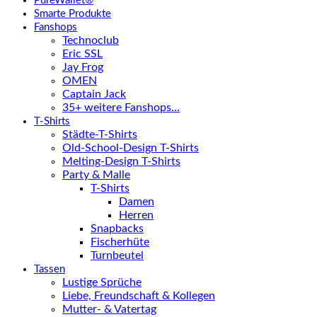
PureWallet®
Smarte Produkte
Fanshops
Technoclub
Eric SSL
Jay Frog
OMEN
Captain Jack
35+ weitere Fanshops…
T-Shirts
Städte-T-Shirts
Old-School-Design T-Shirts
Melting-Design T-Shirts
Party & Malle
T-Shirts
Damen
Herren
Snapbacks
Fischerhüte
Turnbeutel
Tassen
Lustige Sprüche
Liebe, Freundschaft & Kollegen
Mutter- & Vatertag