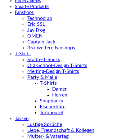
PureWallet®
Smarte Produkte
Fanshops
Technoclub
Eric SSL
Jay Frog
OMEN
Captain Jack
35+ weitere Fanshops…
T-Shirts
Städte-T-Shirts
Old-School-Design T-Shirts
Melting-Design T-Shirts
Party & Malle
T-Shirts
Damen
Herren
Snapbacks
Fischerhüte
Turnbeutel
Tassen
Lustige Sprüche
Liebe, Freundschaft & Kollegen
Mutter- & Vatertag