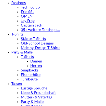
Fanshops
Technoclub
Eric SSL
OMEN
Jay Frog
Captain Jack
35+ weitere Fanshops…
T-Shirts
Städte-T-Shirts
Old-School Designs
Melting-Design T-Shirts
Party & Malle
T-Shirts
Damen
Herren
Snapbacks
Fischerhüte
Turnbeutel
Tassen
Lustige Sprüche
Liebe & Freundschaft
Mutter- & Vatertag
Party & Malle