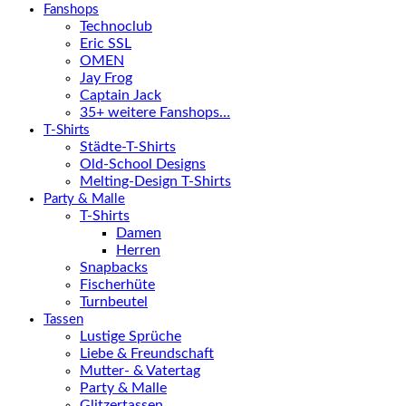
Fanshops
Technoclub
Eric SSL
OMEN
Jay Frog
Captain Jack
35+ weitere Fanshops…
T-Shirts
Städte-T-Shirts
Old-School Designs
Melting-Design T-Shirts
Party & Malle
T-Shirts
Damen
Herren
Snapbacks
Fischerhüte
Turnbeutel
Tassen
Lustige Sprüche
Liebe & Freundschaft
Mutter- & Vatertag
Party & Malle
Glitzertassen