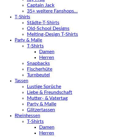
Captain Jack
35+ weitere Fanshops…
T-Shirts
Städte-T-Shirts
Old-School Designs
Melting-Design T-Shirts
Party & Malle
T-Shirts
Damen
Herren
Snapbacks
Fischerhüte
Turnbeutel
Tassen
Lustige Sprüche
Liebe & Freundschaft
Mutter- & Vatertag
Party & Malle
Glitzertassen
Rheinhessen
T-Shirts
Damen
Herren