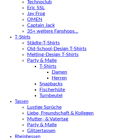
Technoclub
Eric SSL
Jay Frog
OMEN
Captain Jack
35+ weitere Fanshops…
T-Shirts
Städte-T-Shirts
Old-School-Design T-Shirts
Melting-Design T-Shirts
Party & Malle
T-Shirts
Damen
Herren
Snapbacks
Fischerhüte
Turnbeutel
Tassen
Lustige Sprüche
Liebe, Freundschaft & Kollegen
Mutter- & Vatertag
Party & Malle
Glitzertassen
Rheinhessen