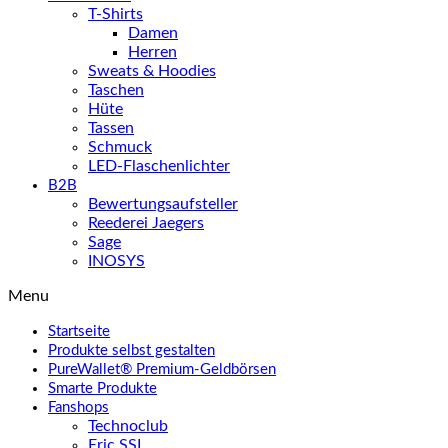
T-Shirts
Damen
Herren
Sweats & Hoodies
Taschen
Hüte
Tassen
Schmuck
LED-Flaschenlichter
B2B
Bewertungsaufsteller
Reederei Jaegers
Sage
INOSYS
Menu
Startseite
Produkte selbst gestalten
PureWallet® Premium-Geldbörsen
Smarte Produkte
Fanshops
Technoclub
Eric SSL