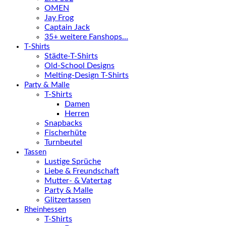
OMEN
Jay Frog
Captain Jack
35+ weitere Fanshops…
T-Shirts
Städte-T-Shirts
Old-School Designs
Melting-Design T-Shirts
Party & Malle
T-Shirts
Damen
Herren
Snapbacks
Fischerhüte
Turnbeutel
Tassen
Lustige Sprüche
Liebe & Freundschaft
Mutter- & Vatertag
Party & Malle
Glitzertassen
Rheinhessen
T-Shirts