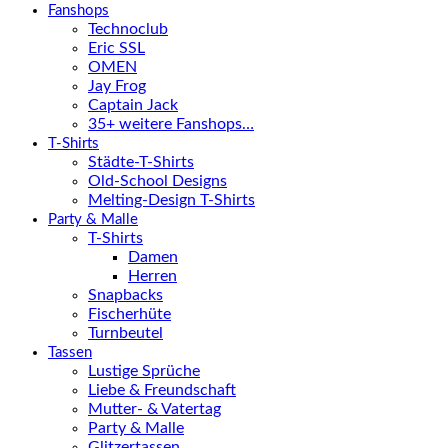
Fanshops
Technoclub
Eric SSL
OMEN
Jay Frog
Captain Jack
35+ weitere Fanshops…
T-Shirts
Städte-T-Shirts
Old-School Designs
Melting-Design T-Shirts
Party & Malle
T-Shirts
Damen
Herren
Snapbacks
Fischerhüte
Turnbeutel
Tassen
Lustige Sprüche
Liebe & Freundschaft
Mutter- & Vatertag
Party & Malle
Glitzertassen