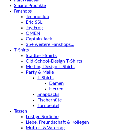
PureWallet®
Smarte Produkte
Fanshops
Technoclub
Eric SSL
Jay Frog
OMEN
Captain Jack
35+ weitere Fanshops…
T-Shirts
Städte-T-Shirts
Old-School-Design T-Shirts
Melting-Design T-Shirts
Party & Malle
T-Shirts
Damen
Herren
Snapbacks
Fischerhüte
Turnbeutel
Tassen
Lustige Sprüche
Liebe, Freundschaft & Kollegen
Mutter- & Vatertag