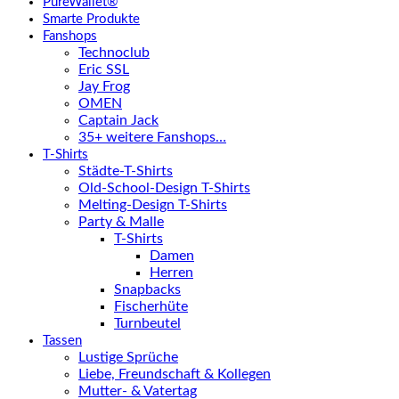
PureWallet®
Smarte Produkte
Fanshops
Technoclub
Eric SSL
Jay Frog
OMEN
Captain Jack
35+ weitere Fanshops…
T-Shirts
Städte-T-Shirts
Old-School-Design T-Shirts
Melting-Design T-Shirts
Party & Malle
T-Shirts
Damen
Herren
Snapbacks
Fischerhüte
Turnbeutel
Tassen
Lustige Sprüche
Liebe, Freundschaft & Kollegen
Mutter- & Vatertag