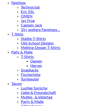
Fanshops
Technoclub
Eric SSL
OMEN
Jay Frog
Captain Jack
35+ weitere Fanshops…
T-Shirts
Städte-T-Shirts
Old-School Designs
Melting-Design T-Shirts
Party & Malle
T-Shirts
Damen
Herren
Snapbacks
Fischerhüte
Turnbeutel
Tassen
Lustige Sprüche
Liebe & Freundschaft
Mutter- & Vatertag
Party & Malle