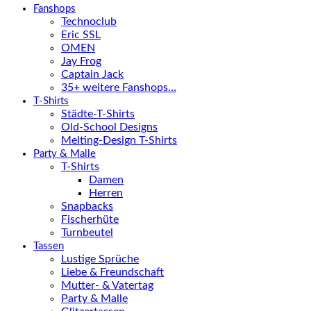
Fanshops
Technoclub
Eric SSL
OMEN
Jay Frog
Captain Jack
35+ weitere Fanshops…
T-Shirts
Städte-T-Shirts
Old-School Designs
Melting-Design T-Shirts
Party & Malle
T-Shirts
Damen
Herren
Snapbacks
Fischerhüte
Turnbeutel
Tassen
Lustige Sprüche
Liebe & Freundschaft
Mutter- & Vatertag
Party & Malle