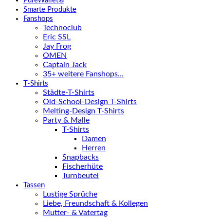
PureWallet®
Smarte Produkte
Fanshops
Technoclub
Eric SSL
Jay Frog
OMEN
Captain Jack
35+ weitere Fanshops…
T-Shirts
Städte-T-Shirts
Old-School-Design T-Shirts
Melting-Design T-Shirts
Party & Malle
T-Shirts
Damen
Herren
Snapbacks
Fischerhüte
Turnbeutel
Tassen
Lustige Sprüche
Liebe, Freundschaft & Kollegen
Mutter- & Vatertag