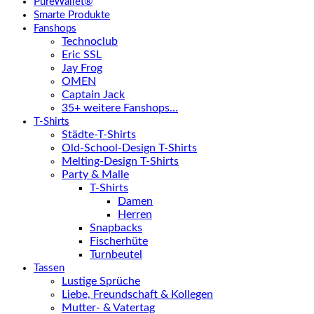
PureWallet®
Smarte Produkte
Fanshops
Technoclub
Eric SSL
Jay Frog
OMEN
Captain Jack
35+ weitere Fanshops…
T-Shirts
Städte-T-Shirts
Old-School-Design T-Shirts
Melting-Design T-Shirts
Party & Malle
T-Shirts
Damen
Herren
Snapbacks
Fischerhüte
Turnbeutel
Tassen
Lustige Sprüche
Liebe, Freundschaft & Kollegen
Mutter- & Vatertag