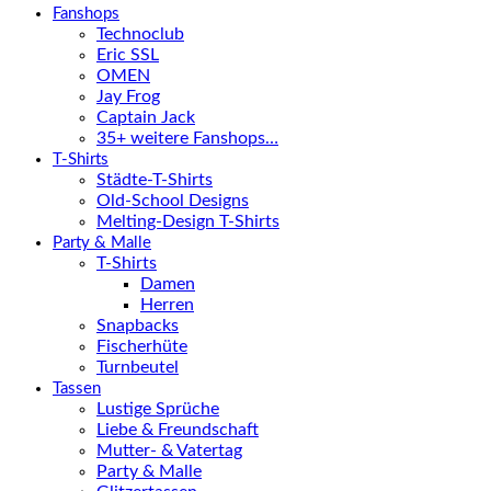
Fanshops
Technoclub
Eric SSL
OMEN
Jay Frog
Captain Jack
35+ weitere Fanshops…
T-Shirts
Städte-T-Shirts
Old-School Designs
Melting-Design T-Shirts
Party & Malle
T-Shirts
Damen
Herren
Snapbacks
Fischerhüte
Turnbeutel
Tassen
Lustige Sprüche
Liebe & Freundschaft
Mutter- & Vatertag
Party & Malle