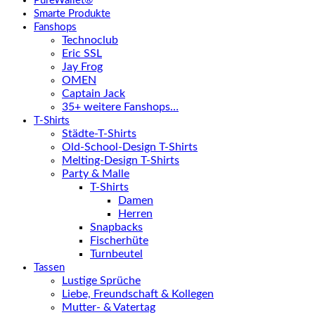
PureWallet®
Smarte Produkte
Fanshops
Technoclub
Eric SSL
Jay Frog
OMEN
Captain Jack
35+ weitere Fanshops…
T-Shirts
Städte-T-Shirts
Old-School-Design T-Shirts
Melting-Design T-Shirts
Party & Malle
T-Shirts
Damen
Herren
Snapbacks
Fischerhüte
Turnbeutel
Tassen
Lustige Sprüche
Liebe, Freundschaft & Kollegen
Mutter- & Vatertag