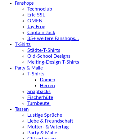
Fanshops
Technoclub
Eric SSL
OMEN
Jay Frog
Captain Jack
35+ weitere Fanshops…
T-Shirts
Städte-T-Shirts
Old-School Designs
Melting-Design T-Shirts
Party & Malle
T-Shirts
Damen
Herren
Snapbacks
Fischerhüte
Turnbeutel
Tassen
Lustige Sprüche
Liebe & Freundschaft
Mutter- & Vatertag
Party & Malle
Glitzertassen