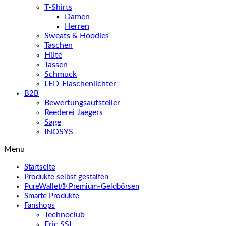
T-Shirts
Damen
Herren
Sweats & Hoodies
Taschen
Hüte
Tassen
Schmuck
LED-Flaschenlichter
B2B
Bewertungsaufsteller
Reederei Jaegers
Sage
INOSYS
Menu
Startseite
Produkte selbst gestalten
PureWallet® Premium-Geldbörsen
Smarte Produkte
Fanshops
Technoclub
Eric SSL