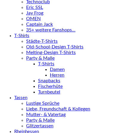
Technoclub
Eric SSL
Jay Frog
OMEN
Captain Jack
35+ weitere Fanshops…
T-Shirts
Städte-T-Shirts
Old-School-Design T-Shirts
Melting-Design T-Shirts
Party & Malle
T-Shirts
Damen
Herren
Snapbacks
Fischerhüte
Turnbeutel
Tassen
Lustige Sprüche
Liebe, Freundschaft & Kollegen
Mutter- & Vatertag
Party & Malle
Glitzertassen
Rheinhessen