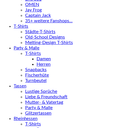
OMEN
Jay Frog
Captain Jack
35+ weitere Fanshops…
T-Shirts
Städte-T-Shirts
Old-School Designs
Melting-Design T-Shirts
Party & Malle
T-Shirts
Damen
Herren
Snapbacks
Fischerhüte
Turnbeutel
Tassen
Lustige Sprüche
Liebe & Freundschaft
Mutter- & Vatertag
Party & Malle
Glitzertassen
Rheinhessen
T-Shirts