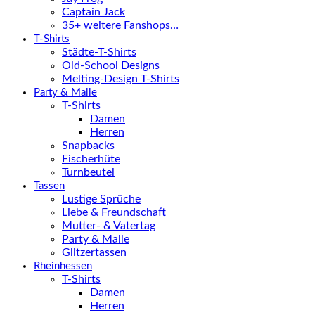
Captain Jack
35+ weitere Fanshops…
T-Shirts
Städte-T-Shirts
Old-School Designs
Melting-Design T-Shirts
Party & Malle
T-Shirts
Damen
Herren
Snapbacks
Fischerhüte
Turnbeutel
Tassen
Lustige Sprüche
Liebe & Freundschaft
Mutter- & Vatertag
Party & Malle
Glitzertassen
Rheinhessen
T-Shirts
Damen
Herren