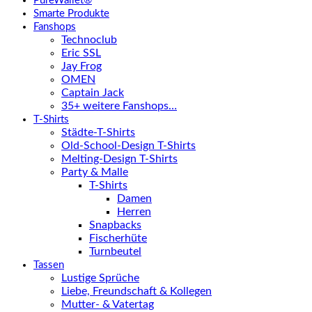
PureWallet®
Smarte Produkte
Fanshops
Technoclub
Eric SSL
Jay Frog
OMEN
Captain Jack
35+ weitere Fanshops…
T-Shirts
Städte-T-Shirts
Old-School-Design T-Shirts
Melting-Design T-Shirts
Party & Malle
T-Shirts
Damen
Herren
Snapbacks
Fischerhüte
Turnbeutel
Tassen
Lustige Sprüche
Liebe, Freundschaft & Kollegen
Mutter- & Vatertag