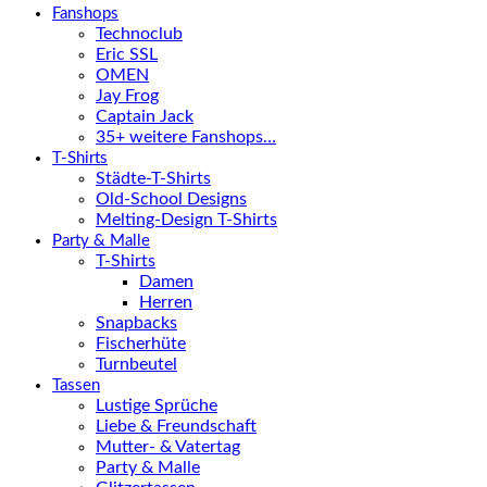
Fanshops
Technoclub
Eric SSL
OMEN
Jay Frog
Captain Jack
35+ weitere Fanshops…
T-Shirts
Städte-T-Shirts
Old-School Designs
Melting-Design T-Shirts
Party & Malle
T-Shirts
Damen
Herren
Snapbacks
Fischerhüte
Turnbeutel
Tassen
Lustige Sprüche
Liebe & Freundschaft
Mutter- & Vatertag
Party & Malle