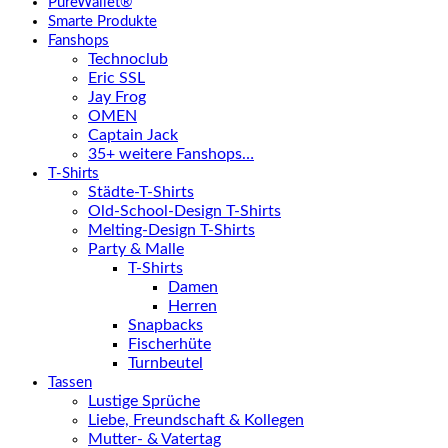
PureWallet®
Smarte Produkte
Fanshops
Technoclub
Eric SSL
Jay Frog
OMEN
Captain Jack
35+ weitere Fanshops…
T-Shirts
Städte-T-Shirts
Old-School-Design T-Shirts
Melting-Design T-Shirts
Party & Malle
T-Shirts
Damen
Herren
Snapbacks
Fischerhüte
Turnbeutel
Tassen
Lustige Sprüche
Liebe, Freundschaft & Kollegen
Mutter- & Vatertag