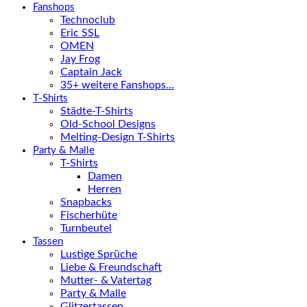
Fanshops
Technoclub
Eric SSL
OMEN
Jay Frog
Captain Jack
35+ weitere Fanshops…
T-Shirts
Städte-T-Shirts
Old-School Designs
Melting-Design T-Shirts
Party & Malle
T-Shirts
Damen
Herren
Snapbacks
Fischerhüte
Turnbeutel
Tassen
Lustige Sprüche
Liebe & Freundschaft
Mutter- & Vatertag
Party & Malle
Glitzertassen