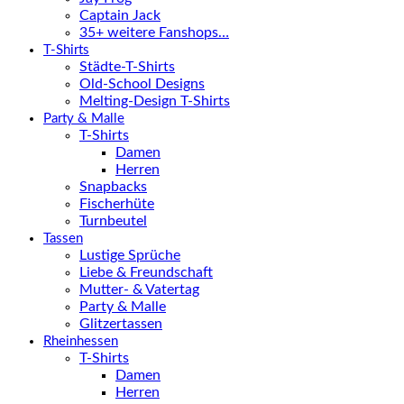
Captain Jack
35+ weitere Fanshops…
T-Shirts
Städte-T-Shirts
Old-School Designs
Melting-Design T-Shirts
Party & Malle
T-Shirts
Damen
Herren
Snapbacks
Fischerhüte
Turnbeutel
Tassen
Lustige Sprüche
Liebe & Freundschaft
Mutter- & Vatertag
Party & Malle
Glitzertassen
Rheinhessen
T-Shirts
Damen
Herren