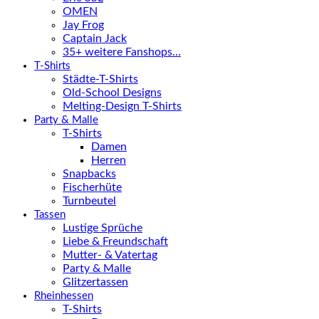
OMEN
Jay Frog
Captain Jack
35+ weitere Fanshops…
T-Shirts
Städte-T-Shirts
Old-School Designs
Melting-Design T-Shirts
Party & Malle
T-Shirts
Damen
Herren
Snapbacks
Fischerhüte
Turnbeutel
Tassen
Lustige Sprüche
Liebe & Freundschaft
Mutter- & Vatertag
Party & Malle
Glitzertassen
Rheinhessen
T-Shirts