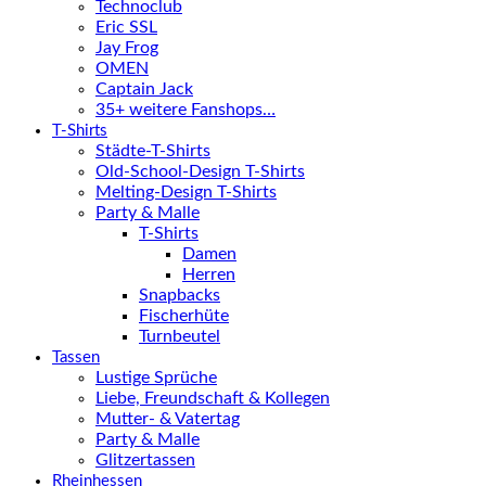
Technoclub
Eric SSL
Jay Frog
OMEN
Captain Jack
35+ weitere Fanshops…
T-Shirts
Städte-T-Shirts
Old-School-Design T-Shirts
Melting-Design T-Shirts
Party & Malle
T-Shirts
Damen
Herren
Snapbacks
Fischerhüte
Turnbeutel
Tassen
Lustige Sprüche
Liebe, Freundschaft & Kollegen
Mutter- & Vatertag
Party & Malle
Glitzertassen
Rheinhessen