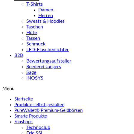
T-Shirts
Damen
Herren
Sweats & Hoodies
Taschen
Hüte
Tassen
Schmuck
LED-Flaschenlichter
B2B
Bewertungsaufsteller
Reederei Jaegers
Sage
INOSYS
Menu
Startseite
Produkte selbst gestalten
PureWallet® Premium-Geldbörsen
Smarte Produkte
Fanshops
Technoclub
Eric SSL