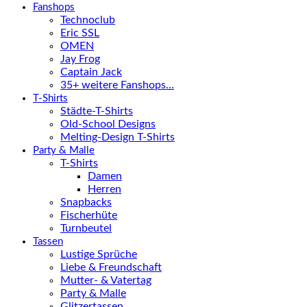
Fanshops
Technoclub
Eric SSL
OMEN
Jay Frog
Captain Jack
35+ weitere Fanshops…
T-Shirts
Städte-T-Shirts
Old-School Designs
Melting-Design T-Shirts
Party & Malle
T-Shirts
Damen
Herren
Snapbacks
Fischerhüte
Turnbeutel
Tassen
Lustige Sprüche
Liebe & Freundschaft
Mutter- & Vatertag
Party & Malle
Glitzertassen