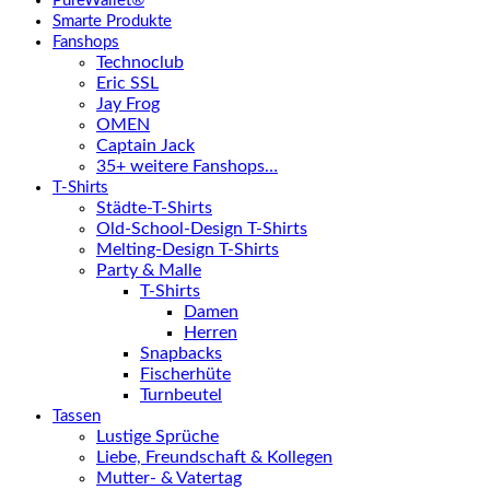
PureWallet®
Smarte Produkte
Fanshops
Technoclub
Eric SSL
Jay Frog
OMEN
Captain Jack
35+ weitere Fanshops…
T-Shirts
Städte-T-Shirts
Old-School-Design T-Shirts
Melting-Design T-Shirts
Party & Malle
T-Shirts
Damen
Herren
Snapbacks
Fischerhüte
Turnbeutel
Tassen
Lustige Sprüche
Liebe, Freundschaft & Kollegen
Mutter- & Vatertag