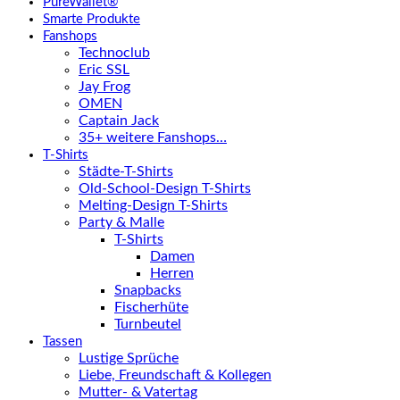
PureWallet®
Smarte Produkte
Fanshops
Technoclub
Eric SSL
Jay Frog
OMEN
Captain Jack
35+ weitere Fanshops…
T-Shirts
Städte-T-Shirts
Old-School-Design T-Shirts
Melting-Design T-Shirts
Party & Malle
T-Shirts
Damen
Herren
Snapbacks
Fischerhüte
Turnbeutel
Tassen
Lustige Sprüche
Liebe, Freundschaft & Kollegen
Mutter- & Vatertag