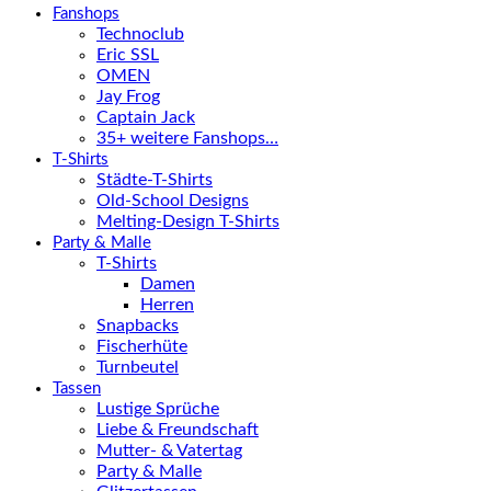
Fanshops
Technoclub
Eric SSL
OMEN
Jay Frog
Captain Jack
35+ weitere Fanshops…
T-Shirts
Städte-T-Shirts
Old-School Designs
Melting-Design T-Shirts
Party & Malle
T-Shirts
Damen
Herren
Snapbacks
Fischerhüte
Turnbeutel
Tassen
Lustige Sprüche
Liebe & Freundschaft
Mutter- & Vatertag
Party & Malle