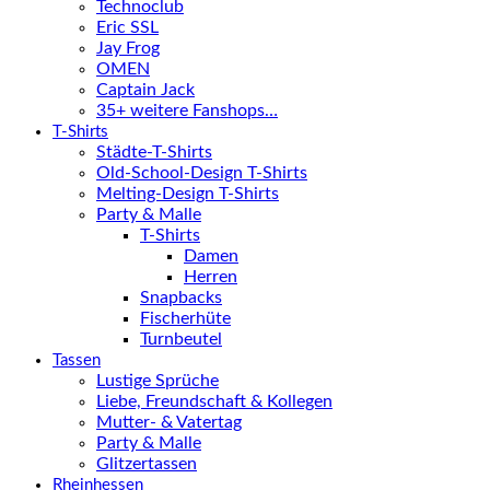
Technoclub
Eric SSL
Jay Frog
OMEN
Captain Jack
35+ weitere Fanshops…
T-Shirts
Städte-T-Shirts
Old-School-Design T-Shirts
Melting-Design T-Shirts
Party & Malle
T-Shirts
Damen
Herren
Snapbacks
Fischerhüte
Turnbeutel
Tassen
Lustige Sprüche
Liebe, Freundschaft & Kollegen
Mutter- & Vatertag
Party & Malle
Glitzertassen
Rheinhessen