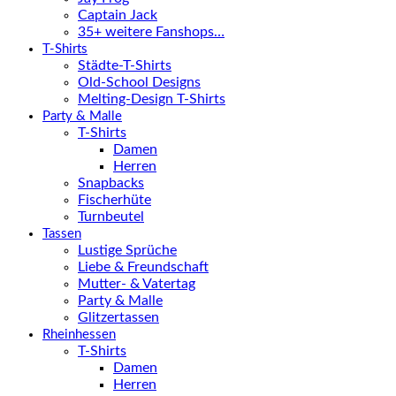
Captain Jack
35+ weitere Fanshops…
T-Shirts
Städte-T-Shirts
Old-School Designs
Melting-Design T-Shirts
Party & Malle
T-Shirts
Damen
Herren
Snapbacks
Fischerhüte
Turnbeutel
Tassen
Lustige Sprüche
Liebe & Freundschaft
Mutter- & Vatertag
Party & Malle
Glitzertassen
Rheinhessen
T-Shirts
Damen
Herren