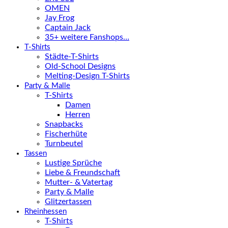
OMEN
Jay Frog
Captain Jack
35+ weitere Fanshops…
T-Shirts
Städte-T-Shirts
Old-School Designs
Melting-Design T-Shirts
Party & Malle
T-Shirts
Damen
Herren
Snapbacks
Fischerhüte
Turnbeutel
Tassen
Lustige Sprüche
Liebe & Freundschaft
Mutter- & Vatertag
Party & Malle
Glitzertassen
Rheinhessen
T-Shirts