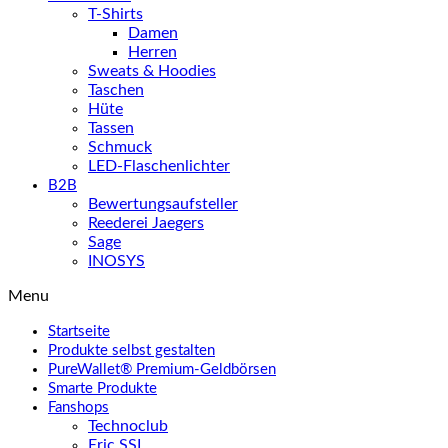
T-Shirts
Damen
Herren
Sweats & Hoodies
Taschen
Hüte
Tassen
Schmuck
LED-Flaschenlichter
B2B
Bewertungsaufsteller
Reederei Jaegers
Sage
INOSYS
Menu
Startseite
Produkte selbst gestalten
PureWallet® Premium-Geldbörsen
Smarte Produkte
Fanshops
Technoclub
Eric SSL